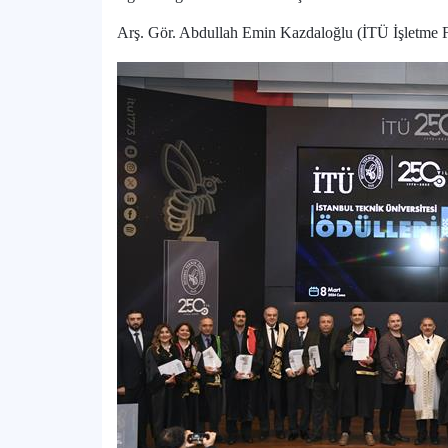
Arş. Gör. Abdullah Emin Kazdaloğlu (İTÜ İşletme F